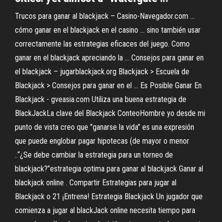
Trucos para ganar al blackjack – Casino-Navegador.com …
cómo ganar en el blackjack en el casino … sino también usar
correctamente las estrategias eficaces del juego. Como
ganar en el blackjack apreciando la … Consejos para ganar en
el blackjack – jugarblackjack.org Blackjack > Escuela de
Blackjack > Consejos para ganar en el ... Es Posible Ganar En
Blackjack - gveasia.com Utiliza una buena estrategia de
BlackJackLa clave del Blackjack ConteoHombre yo desde mi
punto de vista creo que "ganarse la vida" es una expresión
que puede englobar pagar hipotecas (de mayor o menor
..“¿Se debe cambiar la estrategia para un torneo de
blackjack?”estrategia optima para ganar al blackjack Ganar al
blackjack online . Compartir Estrategias para jugar al
Blackjack o 21 ¡Entrena! Estrategia Blackjack Un jugador que
comienza a jugar al blackJack online necesita tiempo para