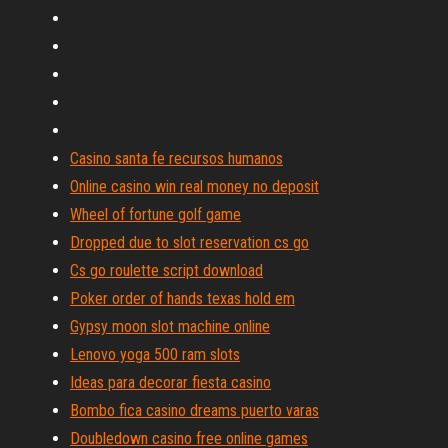
Casino santa fe recursos humanos
Online casino win real money no deposit
Wheel of fortune golf game
Dropped due to slot reservation cs go
Cs go roulette script download
Poker order of hands texas hold em
Gypsy moon slot machine online
Lenovo yoga 500 ram slots
Ideas para decorar fiesta casino
Bombo fica casino dreams puerto varas
Doubledown casino free online games