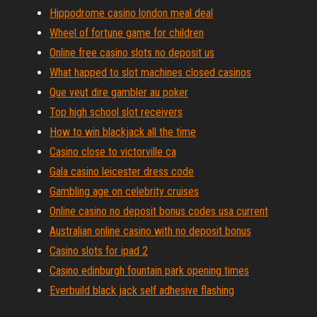
Hippodrome casino london meal deal
Wheel of fortune game for children
Online free casino slots no deposit us
What happed to slot machines closed casinos
Que veut dire gambler au poker
Top high school slot receivers
How to win blackjack all the time
Casino close to victorville ca
Gala casino leicester dress code
Gambling age on celebrity cruises
Online casino no deposit bonus codes usa current
Australian online casino with no deposit bonus
Casino slots for ipad 2
Casino edinburgh fountain park opening times
Everbuild black jack self adhesive flashing